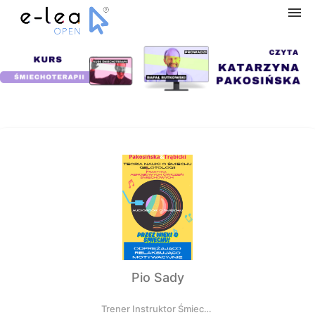
Navigation
Home
Categories
My courses
Shopping cart
Pio Sady
Log in
Trener Instruktor Śmiechoterapii i Śmiechojogi