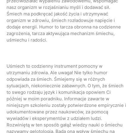
przeciwdziałać wypaleniu zawodowemu, wspomagać
nasz organizm w rozjaśnianiu myśli i dodawać sił.
Śmiech ma podkręcać jakość życia i utrzymywać
organizm w zdrowiu, śmiech rozładowuje napięcie i
dodaje energii. Humor to tarcza obronna na codzienne
zagrożenia, tarcza aktywująca mechanizm śmiechu,
uśmiechu i radości.
Uśmiech to codzienny instrument pomocny w
utrzymaniu zdrowia. Ale uwaga! Nie tylko humor
odpowiada za śmiech. Śmiejemy się w różnych
sytuacjach, niekoniecznie zabawnych. O tym, że śmiech
to swego rodzaju język i komunikacja opowiem Ci
później w moim poradniku. Informacje zawarte w
niniejszym szkoleniu zostały potwierdzone empirycznie i
udokumentowane przez naukowców, za pomocą
wywiadów i eksperymentów z udziałem ludzi.
Rozwiniętą w ten sposób gałąź wiedzy nauki o śmiechu
nazywamy gelotologia. Bada ona wpływ śmiechu na