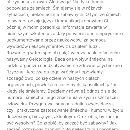
utrzymaniu zdrowia. Ale uwaga! Nie tylko humor
odpowiada za śmiech. Śmiejemy się w różnych
sytuacjach, niekoniecznie zabawnych. O tym, że śmiech
to swego rodzaju język i komunikacja opowiem Ci
później w moim poradniku. Informacje zawarte w
niniejszym szkoleniu zostały potwierdzone empirycznie i
udokumentowane przez naukowców, za pomocą
wywiadów i eksperymentów z udziałem ludzi.
Rozwiniętą w ten sposób gałąź wiedzy nauki o śmiechu
nazywamy Gelotologia. Bada ona wpływ śmiechu na
ludzki organizm i oddziaływanie na zdrowie psychiczne i
fizyczne. Jeszcze do tego wrócimy i opowiemy
szczegółowo, co się dzieje w naszych ciałach,
organizmach, powłokach cielesnych, kapsułkach jaźni,
kiedy się śmiejemy. Będziemy również odnosić się do
humoru i śmiechu i jego znaczenia w życiu i szczęściu
człowieka. Przygotowaliśmy poradnik rozweselacza,
czyli praktyczne zastosowanie śmiechu i humoru w życiu
doczesnym, bieżącym, aktualnym. Co zrobić, by zacząć
być wesołym? Co zrobić, by zacząć być zabawny? Jak
zacząć rozmawiać z innymi? Bo najlepszym sposobem,