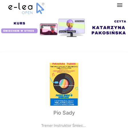
Navigation
Home
Categories
My courses
Shopping cart
Pio Sady
Log in
Trener Instruktor Śmiechoterapii i Śmiechojogi