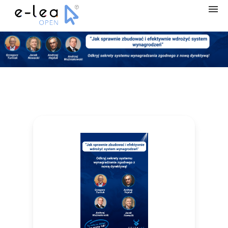
Navigation
Home
Categories
My courses
Shopping cart
Log in