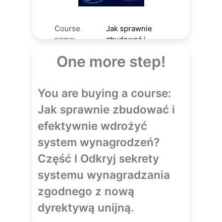
Course
Jak sprawnie
name:
zbudować i
Course
efektywnie
One more step!
author:
wdrożyć system
wynagrodzeń?
Część I Odkryj
You are buying a course:
sekrety systemu
wynagradzania
Jak sprawnie zbudować i
zgodnego z
efektywnie wdrożyć
nową dyrektywą
unijną.
system wynagrodzeń?
Andrzej Hejduk
Część I Odkryj sekrety
License
12
systemu wynagradzania
(mos):
190.00
PLN
zgodnego z nową
Price:
dyrektywą unijną.